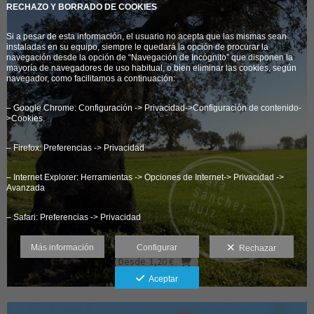
RECHAZO Y BORRADO DE COOKIES
Si a pesar de esta información, el usuario no acepta que las mismas sean
instaladas en su equipo, siempre le quedará la opción de procurar la
navegación desde la opción de “Navegación de Incógnito” que disponen la
mayoría de navegadores de uso habitual, o bien eliminar las cookies, según
navegador, como facilitamos a continuación:
– Google Chrome: Configuración -> Privacidad->Configuración de contenido-
>Cookies.
– Firefox: Preferencias -> Privacidad
– Internet Explorer: Herramientas -> Opciones de Internet-> Privacidad ->
Avanzada
– Safari: Preferencias -> Privacidad
Más información
Configurar
Rechazar
Desde
1,20 €
Aceptar