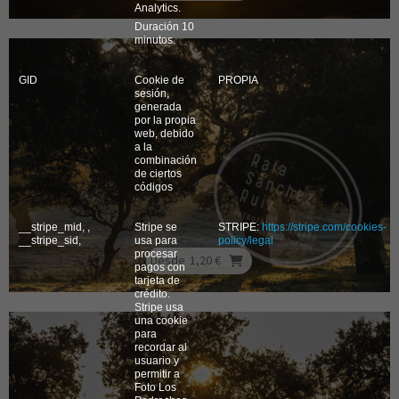
Analytics.
Duración 10
minutos.
GID
Cookie de
PROPIA
sesión,
generada
por la propia
web, debido
a la
combinación
de ciertos
códigos
__stripe_mid, ,
Stripe se
STRIPE:
https://stripe.com/cookies-
__stripe_sid,
usa para
policy/legal
procesar
Desde
1,20 €
pagos con
tarjeta de
crédito.
Stripe usa
una cookie
para
recordar al
usuario y
permitir a
Foto Los