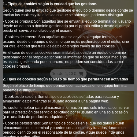
1.- Tipos de cookies según la entidad que las gestione.
Según quien sea la entidad que gestione el equipo o dominio desde donde se
envían las cookies y trate los datos que se obtengan, podemos distinguir:
-
Cookies propias
: Son aquéllas que se envían al equipo terminal del usuario
desde un equipo o dominio gestionado por el propio editor y desde el que se
presta el
servicio solicitado por el usuario.
-
Cookies de tercero:
Son aquéllas que se envían al equipo terminal del
usuario
desde un equipo o dominio que no es gestionado por el editor, sino
por otra
entidad que trata los datos obtenidos través de las cookies.
En el caso de que las cookies sean instaladas desde un equipo o dominio
gestionado por el propio editor pero la información que se recoja mediante
éstas
sea gestionada por un tercero, no pueden ser consideradas como
cookies propias.
Desde
1,20 €
2. Tipos de cookies según el plazo de tiempo que permanecen activadas
Según el plazo de tiempo que permanecen activadas en el equipo terminal
podemos distinguir:
-
Cookies de sesión:
Son un tipo de cookies diseñadas para recabar y
almacenar
datos mientras el usuario accede a una página web.
Se suelen emplear para almacenar información que solo interesa conservar
para la prestación del servicio solicitado por el usuario en una sola ocasión
(p.e. una lista de productos adquiridos).
-
Cookies persistentes:
Son un tipo de cookies en el que los datos siguen
almacenados en el terminal y pueden ser accedidos y tratados durante un
periodo
definido por el responsable de la cookie, y que puede ir de unos