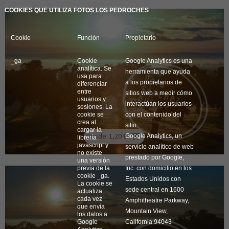
COOKIES QUE UTILIZA FOTOS LOS PEDROCHES
Cookie
Función
Propietario
_ga
Cookie
Google Analytics es una
analítica. Se
herramienta que ayuda
usa para
a los propietarios de
diferenciar
entre
sitios web a medir cómo
usuarios y
interactúan los usuarios
sesiones. La
cookie se
con el contenido del
crea al
sitio.
cargar la
Desde
1,20 €
Google Analytics, un
librería
javascript y
servicio analítico de web
no existe
prestado por Google,
una versión
previa de la
Inc. con domicilio en los
cookie _ga.
Estados Unidos con
La cookie se
sede central en 1600
actualiza
cada vez
Amphitheatre Parkway,
que envía
Mountain View,
los datos a
Google
California 94043