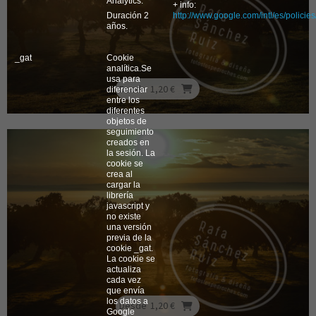
Analytics.
+ info:
Duración 2
http://www.google.com/intl/es/policies
años.
_gat
Cookie
analítica.Se
usa para
Desde
1,20 €
diferenciar
entre los
diferentes
objetos de
seguimiento
creados en
la sesión. La
cookie se
crea al
cargar la
librería
javascript y
no existe
una versión
previa de la
cookie _gat.
La cookie se
actualiza
cada vez
que envía
los datos a
Desde
1,20 €
Google