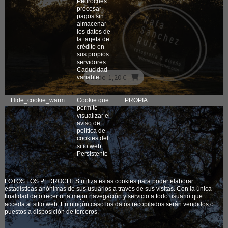
Pedroches
procesar
pagos sin
almacenar
los datos de
la tarjeta de
crédito en
sus propios
servidores.
Caducidad
Desde
1,20 €
variable.
Hide_cookie_warm
Cookie que
PROPIA
permite
visualizar el
aviso de
política de
cookies del
sitio web.
Persistente
FOTOS LOS PEDROCHES utiliza estas cookies para poder elaborar
estadísticas anónimas de sus usuarios a través de sus visitas. Con la única
finalidad de ofrecer una mejor navegación y servicio a todo usuario que
acceda al sitio web. En ningún caso los datos recopilados serán vendidos o
puestos a disposición de terceros.