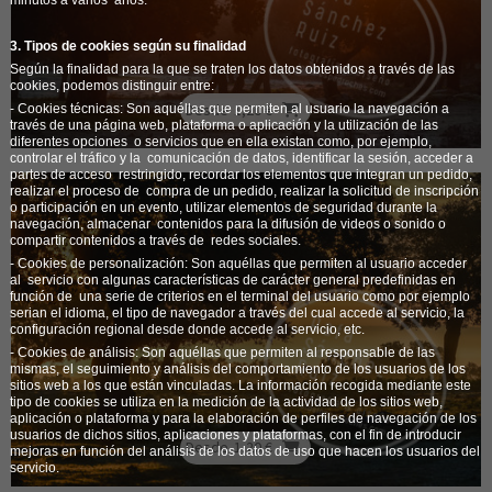
minutos a varios
años.
3. Tipos de cookies según su finalidad
Según la finalidad para la que se traten los datos obtenidos a través de las
cookies, podemos distinguir entre:
Desde
1,20 €
- Cookies técnicas
: Son aquéllas que permiten al usuario la navegación a
través de una página web, plataforma o aplicación y la utilización de las
diferentes opciones
o servicios que en ella existan como, por ejemplo,
controlar el tráfico y la
comunicación de datos, identificar la sesión, acceder a
partes de acceso
restringido, recordar los elementos que integran un pedido,
realizar el proceso de
compra de un pedido, realizar la solicitud de inscripción
o participación en un evento, utilizar elementos de seguridad durante la
navegación, almacenar
contenidos para la difusión de videos o sonido o
compartir contenidos a través de
redes sociales.
-
Cookies de personalización:
Son aquéllas que permiten al usuario acceder
al
servicio con algunas características de carácter general predefinidas en
función de
una serie de criterios en el terminal del usuario como por ejemplo
serian el idioma, el tipo de navegador a través del cual accede al servicio, la
configuración regional desde donde accede al servicio, etc.
-
Cookies de análisis:
Son aquéllas que permiten al responsable de las
mismas, el seguimiento y análisis del comportamiento de los usuarios de los
sitios web a los que están vinculadas. La información recogida mediante este
tipo de cookies se utiliza en la medición de la actividad de los sitios web,
aplicación o plataforma y para la elaboración de perfiles de navegación de los
usuarios de dichos sitios, aplicaciones y plataformas, con el fin de introducir
Desde
1,20 €
mejoras en función del análisis de los datos de uso que hacen los usuarios del
servicio.