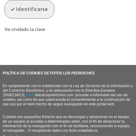
Identificarse
He olvidado la clave
POLÍTICA DE COOKIES DE FOTOS LOS PEDROCHES
En cumplimiento con lo establecido con la Ley de Servicios de la información y
del Comercio Electrónico, y en adecuación con la Directiva Europea
2009/136/CE,
www.
fotoslospedroches.com
procede a informarle del uso de
cookies, así como de que usted presta el consentimiento a la continuación de
ese uso por el mero hecho de seguir navegando en este portal web.
Cookies son pequeños ficheros que se descargan y almacenan en el equipo
de un usuario al acceder a determinadas webs, con el fin de almacenar la
información de la navegación con el fin de facilitarla, reconociendo el equipo,
el navegador... O recopilando datos con fines estadísticos.