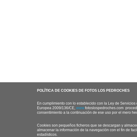
POLÍTICA DE COOKIES DE FOTOS LOS PEDROCHES
En cumplimiento con lo establecido con la Ley de Servicios 
Europea 2009/136/CE,
www.
fotoslospedroches.com
procede
consentimiento a la continuación de ese uso por el mero he
Cookies son pequeños ficheros que se descargan y almacena
almacenar la información de la navegación con el fin de faci
estadísticos.