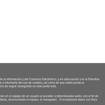
de la información y del Comercio Electrónico, y en adecuación con la Directiva
 a informarle del uso de cookies, así como de que usted presta el
cho de seguir navegando en este portal web.
n en el equipo de un usuario al acceder a determinadas webs, con el fin de
litarla, reconociendo el equipo, el navegador... O recopilando datos con fines