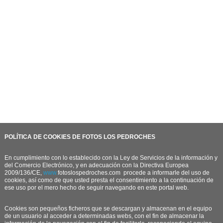
POLÍTICA DE COOKIES DE FOTOS LOS PEDROCHES
En cumplimiento con lo establecido con la Ley de Servicios de la información y
del Comercio Electrónico, y en adecuación con la Directiva Europea
2009/136/CE,
www.
fotoslospedroches.com
procede a informarle del uso de
cookies, así como de que usted presta el consentimiento a la continuación de
ese uso por el mero hecho de seguir navegando en este portal web.
Cookies son pequeños ficheros que se descargan y almacenan en el equipo
de un usuario al acceder a determinadas webs, con el fin de almacenar la