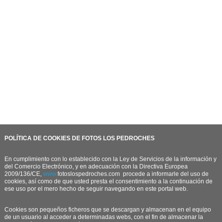
POLÍTICA DE COOKIES DE FOTOS LOS PEDROCHES
En cumplimiento con lo establecido con la Ley de Servicios de la información y
del Comercio Electrónico, y en adecuación con la Directiva Europea
2009/136/CE,
www.
fotoslospedroches.com
procede a informarle del uso de
cookies, así como de que usted presta el consentimiento a la continuación de
ese uso por el mero hecho de seguir navegando en este portal web.
Cookies son pequeños ficheros que se descargan y almacenan en el equipo
de un usuario al acceder a determinadas webs, con el fin de almacenar la