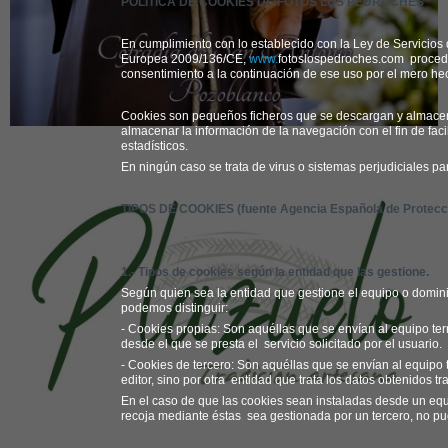
POLÍTICA DE COOKIES DE FOTOS LOS PEDROCHES
En cumplimiento con lo establecido con la Ley de Servicios 
Europea 2009/136/CE,
www.
fotoslospedroches.com
procede
consentimiento a la continuación de ese uso por el mero he
Cookies son pequeños ficheros que se descargan y almacena
almacenar la información de la navegación con el fin de faci
estadísticos.
En ningún caso se trata de virus o sistemas perjudiciales par
TIPOS DE COOKIES (fuente Agencia Española de Protecc
1.- Tipos de cookies según la entidad que las gestione.
Según quien sea la entidad que gestione el equipo o domi
podemos distinguir:
-
Cookies propias
: Son aquéllas que se envían al equipo ter
desde el que se presta el
servicio solicitado por el usuario.
-
Cookies de tercero:
Son aquéllas que se envían al equipo 
editor, sino por otra
entidad que trata los datos obtenidos tr
En el caso de que las cookies sean instaladas desde un eq
recoja mediante éstas
sea gestionada por un tercero, no p