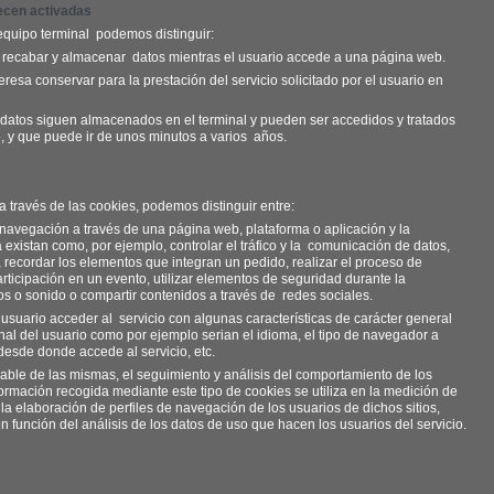
ecen activadas
equipo terminal
podemos distinguir:
 recabar y almacenar
datos mientras el usuario accede a una página web.
esa conservar para la prestación del servicio solicitado por el usuario en
s datos siguen almacenados en el terminal y pueden ser accedidos y tratados
e, y que puede ir de unos minutos a varios
años.
a través de las cookies, podemos distinguir entre:
 navegación a través de una página web, plataforma o aplicación y la
 existan como, por ejemplo, controlar el tráfico y la
comunicación de datos,
, recordar los elementos que integran un pedido, realizar el proceso de
articipación en un evento, utilizar elementos de seguridad durante la
os o sonido o compartir contenidos a través de
redes sociales.
usuario acceder al
servicio con algunas características de carácter general
minal del usuario como por ejemplo serian el idioma, el tipo de navegador a
 desde donde accede al servicio, etc.
ble de las mismas, el seguimiento y análisis del comportamiento de los
formación recogida mediante este tipo de cookies se utiliza en la medición de
a la elaboración de perfiles de navegación de los usuarios de dichos sitios,
en función del análisis de los datos de uso que hacen los usuarios del servicio.