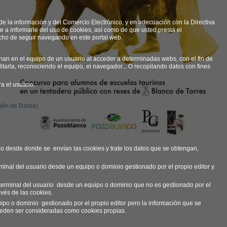
de la información y del Comercio Electrónico, y en adecuación con la Directiva
 a informarle del uso de cookies, así como de que usted presta el
cho de seguir navegando en este portal web.
n en el equipo de un usuario al acceder a determinadas webs, con el fin de
litarla, reconociendo el equipo, el navegador... O recopilando datos con fines
a el usuario.
ión de Datos)
nio desde donde se
envían las cookies y trate los datos que se obtengan,
minal del usuario desde un equipo o dominio gestionado por el propio editor y
terminal del usuario
desde un equipo o dominio que no es gestionado por el
avés de las cookies.
uipo o dominio
gestionado por el propio editor pero la información que se
ueden ser consideradas como cookies propias.