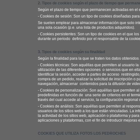
2. Tipos de cookies según el plazo de tiempo que perman
Según el plazo de tiempo que permanecen activadas en el 
-
Cookies de sesión:
Son un tipo de cookies diseñadas para
Se suelen emplear para almacenar información que solo inter
una sola ocasión (p.e. una lista de productos adquiridos).
-
Cookies persistentes:
Son un tipo de cookies en el que lo
durante un periodo
definido por el responsable de la cooki
3. Tipos de cookies según su finalidad
Según la finalidad para la que se traten los datos obtenidos 
- Cookies técnicas
: Son aquéllas que permiten al usuario la
utilización de las diferentes opciones
o servicios que en ella
identificar la sesión, acceder a partes de acceso
restringido
compra de un pedido, realizar la solicitud de inscripción o p
navegación, almacenar
contenidos para la difusión de vide
-
Cookies de personalización:
Son aquéllas que permiten al 
predefinidas en función de
una serie de criterios en el ter
través del cual accede al servicio, la configuración regional
-
Cookies de análisis:
Son aquéllas que permiten al responsa
usuarios de los sitios web a los que están vinculadas. La in
la actividad de los sitios web, aplicación o plataforma y par
aplicaciones y plataformas, con el fin de introducir mejoras 
COOKIES QUE UTILIZA FOTOS LOS PEDROCHES