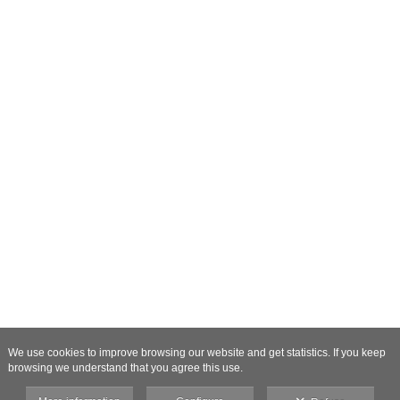
We use cookies to improve browsing our website and get statistics. If you keep
browsing we understand that you agree this use.